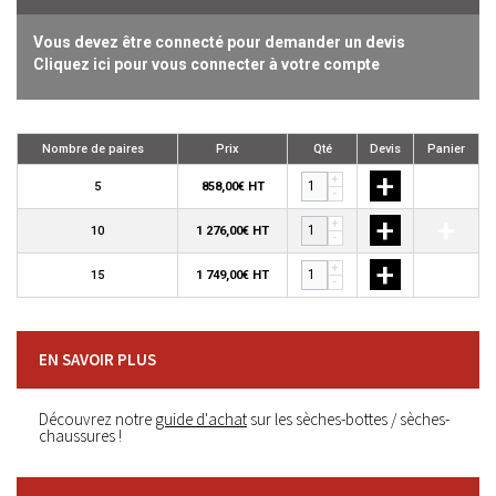
Vous devez être connecté pour demander un devis
Cliquez ici pour vous connecter à votre compte
Nombre de paires
Prix
Qté
Devis
Panier
+
+
+
5
858,00€ HT
-
+
+
+
10
1 276,00€ HT
-
+
+
+
15
1 749,00€ HT
-
EN SAVOIR PLUS
Découvrez notre
guide d'achat
sur les sèches-bottes / sèches-
chaussures !