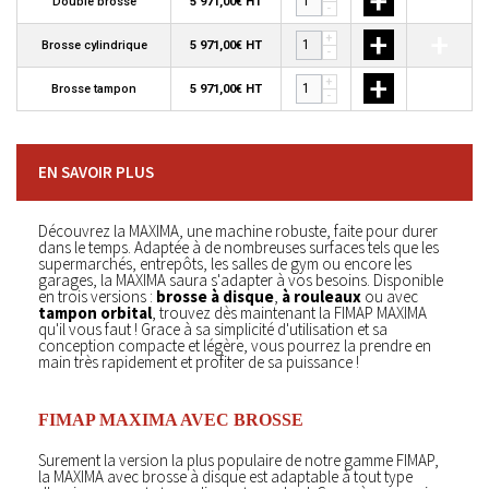
+
+
Double brosse
5 971,00€ HT
-
+
+
+
Brosse cylindrique
5 971,00€ HT
-
+
+
+
Brosse tampon
5 971,00€ HT
-
EN SAVOIR PLUS
Découvrez la MAXIMA, une machine robuste, faite pour durer
dans le temps. Adaptée à de nombreuses surfaces tels que les
supermarchés, entrepôts, les salles de gym ou encore les
garages, la MAXIMA saura s'adapter à vos besoins. Disponible
en trois versions :
brosse à disque
,
à rouleaux
ou avec
tampon orbital
, trouvez dès maintenant la FIMAP MAXIMA
qu'il vous faut ! Grace à sa simplicité d'utilisation et sa
conception compacte et légère, vous pourrez la prendre en
main très rapidement et profiter de sa puissance !
FIMAP MAXIMA AVEC BROSSE
Surement la version la plus populaire de notre gamme FIMAP,
la MAXIMA avec brosse à disque est adaptable à tout type