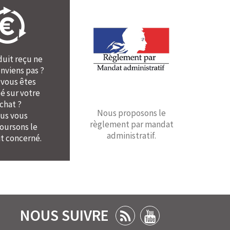
duit reçu ne
nviens pas ?
 vous êtes
é sur votre
chat ?
Nous proposons le
us vous
règlement par mandat
ursons le
administratif.
t concerné.
NOUS SUIVRE