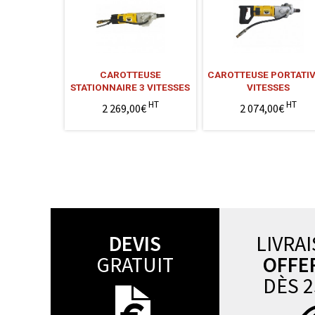
CAROTTEUSE
CAROTTEUSE PORTATIV
STATIONNAIRE 3 VITESSES
VITESSES
HT
HT
2 269,00€
2 074,00€
DEVIS
LIVRA
GRATUIT
OFFE
DÈS 2