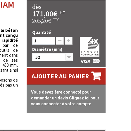
DIAM
dès
171,00€
HT
205,20€
TTC
 le béton
Quantité
ont conçu
 rapidité
s par de
Diamètre (mm)
utils de
ment dans
52
te de ses
e 450 mm,
isant ainsi
AJOUTER AU PANIER
oposons de
sés pas un
Vous devez être connecté pour
demander un devis Cliquez ici pour
vous connecter à votre compte