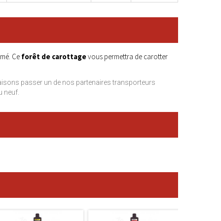
rmé. Ce
forêt de carottage
vous permettra de carotter
isons passer un de nos partenaires transporteurs
u neuf.