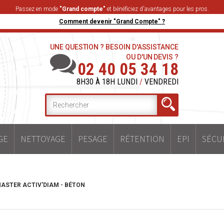
Passez en mode
"Grand compte"
et bénéficiez d'avantages pour les pros.
Comment devenir "Grand Compte" ?
UNE QUESTION ? BESOIN D'ASSISTANCE
OU D'UN DEVIS ?
02 40 05 34 18
8H30 À 18H LUNDI
/
VENDREDI
GE
NETTOYAGE
PESAGE
RÉTENTION
EPI
SÉCU
ASTER ACTIV'DIAM - BÉTON