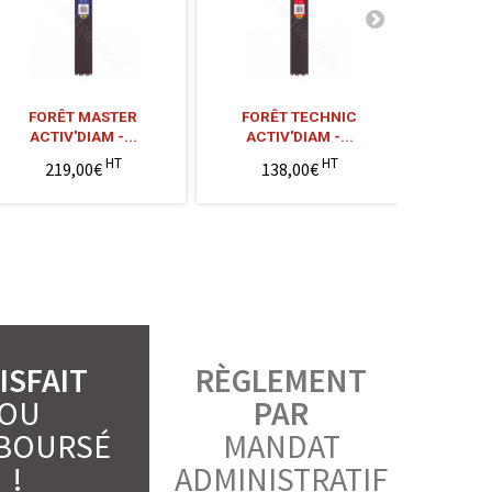
FORÊT MASTER
FORÊT TECHNIC
FOR
ACTIV'DIAM -...
ACTIV'DIAM -...
ACTI
HT
HT
219,00€
138,00€
1
ISFAIT
RÈGLEMENT
OU
PAR
BOURSÉ
MANDAT
!
ADMINISTRATIF