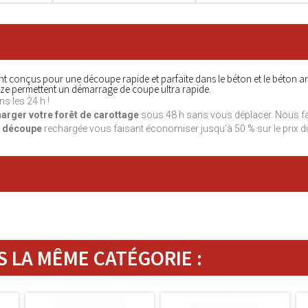
t conçus pour une découpe rapide et parfaite dans le béton et le béton a
èze permettent un démarrage de coupe ultra rapide.
ns les 24 h !
harger votre
forêt de carottage
sous 48 h sans vous déplacer. Nous fa
e découpe
rechargée vous faisant économiser jusqu'à 50 % sur le prix d
 LA MÊME CATÉGORIE :