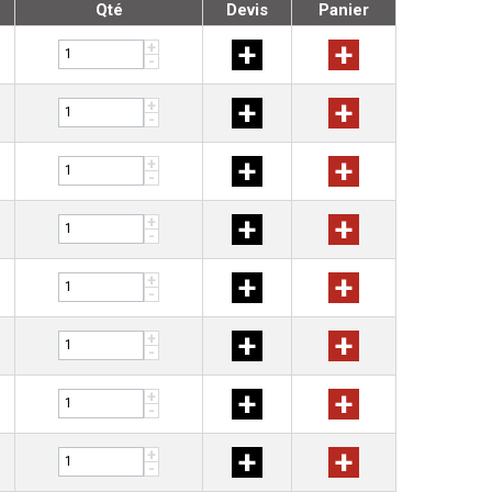
Qté
Devis
Panier
+
+
+
-
+
+
+
-
+
+
+
-
+
+
+
-
+
+
+
-
+
+
+
-
+
+
+
-
+
+
+
-