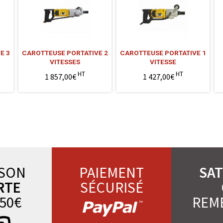
E 3
CAROTTEUSE PORTATIVE 2
CAROTTEUSE PORTATIVE 1
VITESSES
VITESSE
HT
HT
1 857,00€
1 427,00€
ISON
PAIEMENT
SAT
RTE
SÉCURISÉ
50€
REM