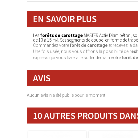
EN SAVOIR PLUS
Les
forêts de carottage
MASTER Activ Diam béton, son
de 10 à 15 m/l. Ses segments de coupe en forme de trap
Commandez votre
forêt de carottage
et recevez la da
Une fois usée, nous
vous offrons la possibilité de
rec
express qui vous livrera le surlendemain votre
forêt d
AVIS
Aucun avis n'a été publié pour le moment.
10 AUTRES PRODUITS DANS