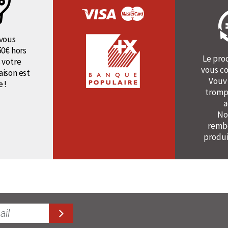
vous
50€ hors
Le pro
 votre
vous co
raison est
Vouv
e !
tromp
a
No
rembo
produi