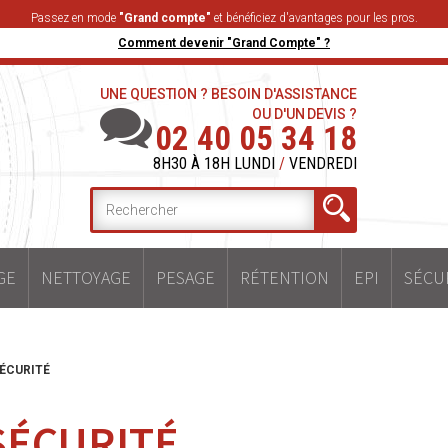
Passez en mode
"Grand compte"
et bénéficiez d'avantages pour les pros.
Comment devenir "Grand Compte" ?
UNE QUESTION ? BESOIN D'ASSISTANCE
OU D'UN DEVIS ?
02 40 05 34 18
8H30 À 18H LUNDI
/
VENDREDI
GE
NETTOYAGE
PESAGE
RÉTENTION
EPI
SÉCU
ÉCURITÉ
SÉCURITÉ