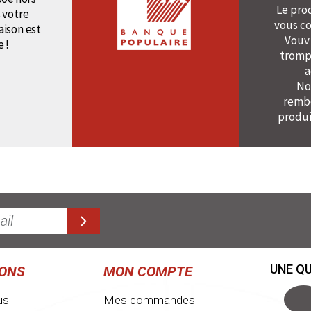
Le pro
 votre
vous co
raison est
Vouv
e !
tromp
a
No
rembo
produi
UNE QU
IONS
MON COMPTE
us
Mes commandes