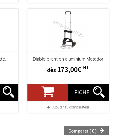
te...
Diable pliant en aluminium Matador
HT
173,00€
dès
FICHE
Ajouter au comparateur
Comparer (
0
)