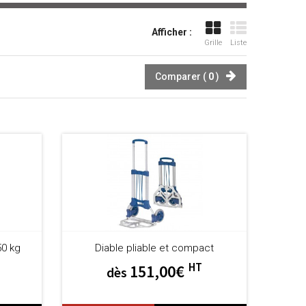
Afficher :
Grille
Liste
Comparer (
0
)
50 kg
Diable pliable et compact
HT
151,00€
dès