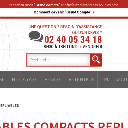
Passez en mode
"Grand compte"
et bénéficiez d'avantages pour les pros.
Comment devenir "Grand Compte" ?
UNE QUESTION ? BESOIN D'ASSISTANCE
OU D'UN DEVIS ?
02 40 05 34 18
8H30 À 18H LUNDI
/
VENDREDI
GE
NETTOYAGE
PESAGE
RÉTENTION
EPI
SÉCU
EPLIABLES
ABLES COMPACTS REPL