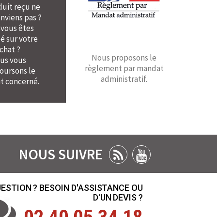
duit reçu ne
nviens pas ?
 vous êtes
é sur votre
chat ?
Nous proposons le
us vous
règlement par mandat
ursons le
administratif.
t concerné.
NOUS SUIVRE
ESTION ? BESOIN D'ASSISTANCE OU
D'UN DEVIS ?
02 40 05 34 18