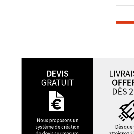
DEVIS
LIVRA
GRATUIT
OFFE
DÈS 2
Nous proposons un
système de création
Dès que 
de devis sur mesure.
atteignez 2