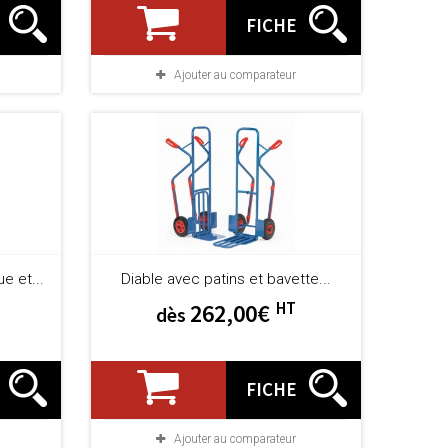
FICHE
Ajouter au comparateur
e et...
Diable avec patins et bavette...
HT
262,00€
dès
FICHE
Ajouter au comparateur