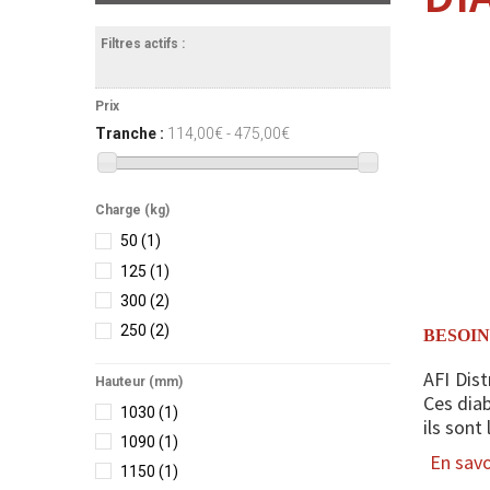
Filtres actifs :
Prix
Tranche :
114,00€ - 475,00€
Charge (kg)
50
(1)
125
(1)
300
(2)
250
(2)
BESOIN
AFI Dis
Hauteur (mm)
Ces diab
1030
(1)
ils sont 
1090
(1)
En savoi
1150
(1)