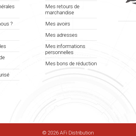
nérales
Mes retours de
marchandise
ous ?
Mes avoirs
Mes adresses
les
Mes informations
personnelles
 de
Mes bons de réduction
risé
©
2026
AFi Distribution