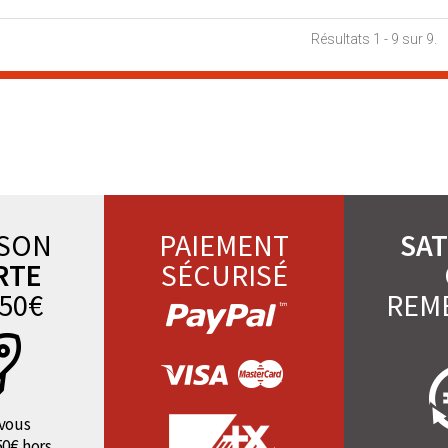
Résultats 1 - 9 sur 9.
ISON
PAIEMENT
SAT
RTE
SÉCURISÉ
50€
REM
vous
50€ hors