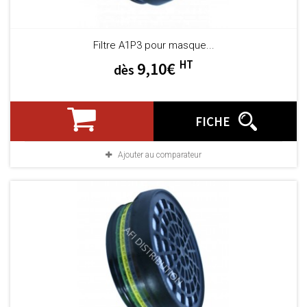
Filtre A1P3 pour masque...
HT
9,10€
dès
FICHE
Ajouter au comparateur