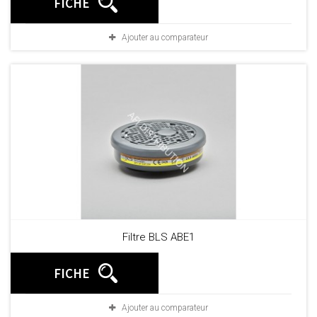
FICHE
Ajouter au comparateur
Filtre BLS ABE1
FICHE
Ajouter au comparateur