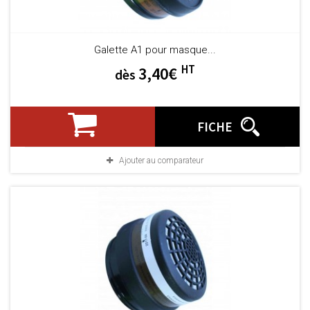
Galette A1 pour masque...
HT
3,40€
dès
FICHE
Ajouter au comparateur