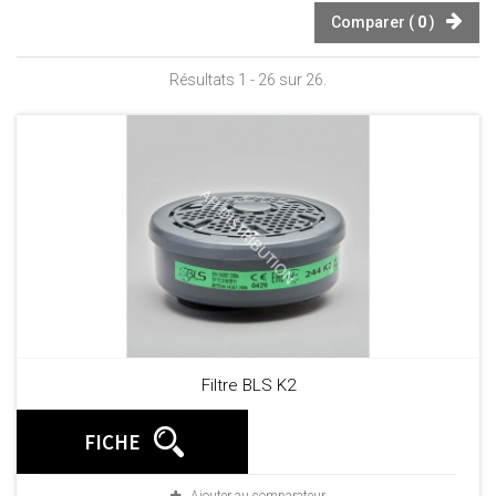
Comparer (
0
)
Résultats 1 - 26 sur 26.
Filtre BLS K2
FICHE