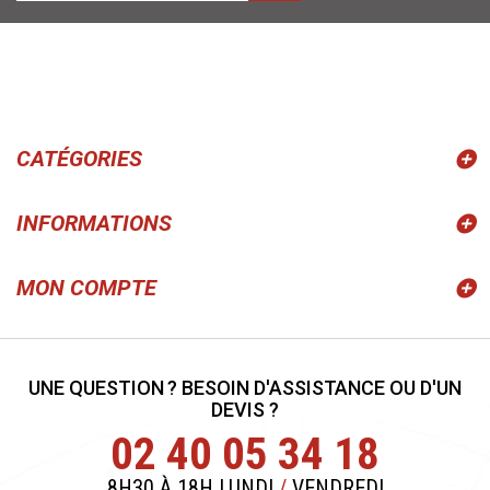
CATÉGORIES
INFORMATIONS
MON COMPTE
UNE QUESTION ? BESOIN D'ASSISTANCE OU D'UN
DEVIS ?
02 40 05 34 18
8H30 À 18H LUNDI
/
VENDREDI