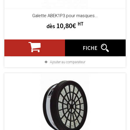
Galette ABEK1P3 pour masques...
HT
10,80€
dès
FICHE
Ajouter au comparateur