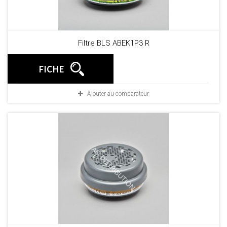
Filtre BLS ABEK1P3 R
FICHE
Ajouter au comparateur