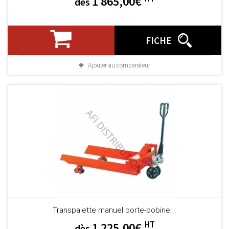
1 865,00€
dès
FICHE
Ajouter au comparateur
Transpalette manuel porte-bobine...
HT
1 225,00€
dès