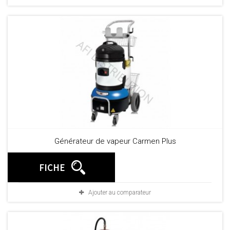
Générateur de vapeur Carmen Plus
FICHE
Ajouter au comparateur