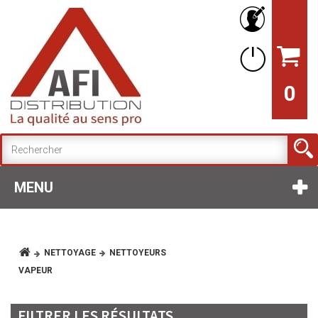
0
MENU
NETTOYAGE
NETTOYEURS
VAPEUR
FILTRER LES RÉSULTATS