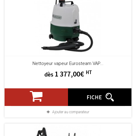
Nettoyeur vapeur Eurosteam VAP...
HT
1 377,00€
dès
FICHE
Ajouter au comparateur