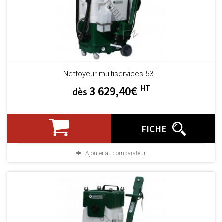
Nettoyeur multiservices 53 L
HT
3 629,40€
dès
FICHE
Ajouter au comparateur