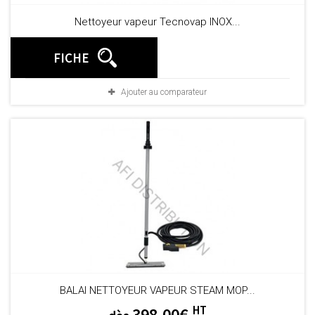
Nettoyeur vapeur Tecnovap INOX...
FICHE
Ajouter au comparateur
BALAI NETTOYEUR VAPEUR STEAM MOP...
HT
398,00€