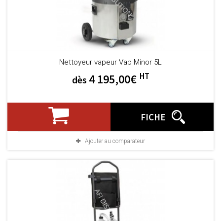
Nettoyeur vapeur Vap Minor 5L
HT
4 195,00€
dès
FICHE
Ajouter au comparateur