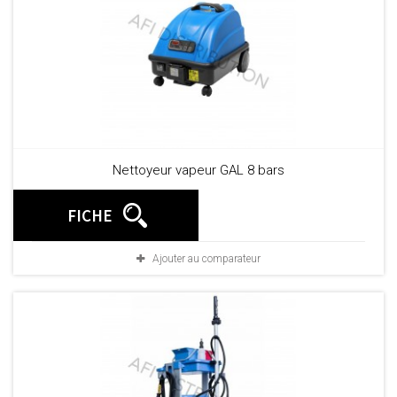
Nettoyeur vapeur GAL 8 bars
FICHE
Ajouter au comparateur