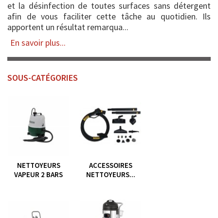
et la désinfection de toutes surfaces sans détergent
afin de vous faciliter cette tâche au quotidien. Ils
apportent un résultat remarqua...
En savoir plus...
SOUS-CATÉGORIES
NETTOYEURS
ACCESSOIRES
VAPEUR 2 BARS
NETTOYEURS...