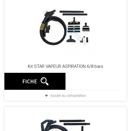
Kit STAR VAPEUR ASPIRATION 6/8 bars
FICHE
Ajouter au comparateur