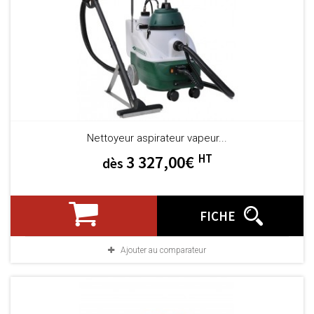
Nettoyeur aspirateur vapeur...
HT
3 327,00€
dès
FICHE
Ajouter au comparateur