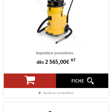
Aspirateur poussières...
HT
2 565,00€
dès
FICHE
Ajouter au comparateur