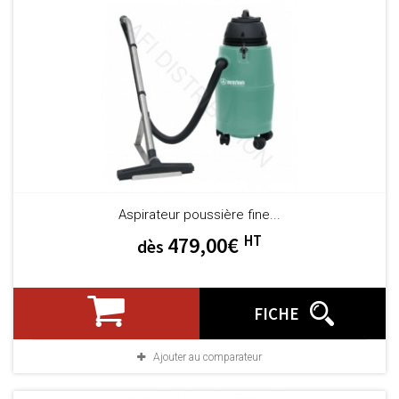
Aspirateur poussière fine...
HT
479,00€
dès
FICHE
Ajouter au comparateur