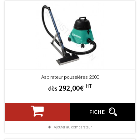
Aspirateur poussières 2600
HT
292,00€
dès
FICHE
Ajouter au comparateur