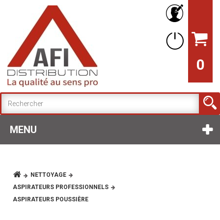
0
MENU
NETTOYAGE
ASPIRATEURS PROFESSIONNELS
ASPIRATEURS POUSSIÈRE