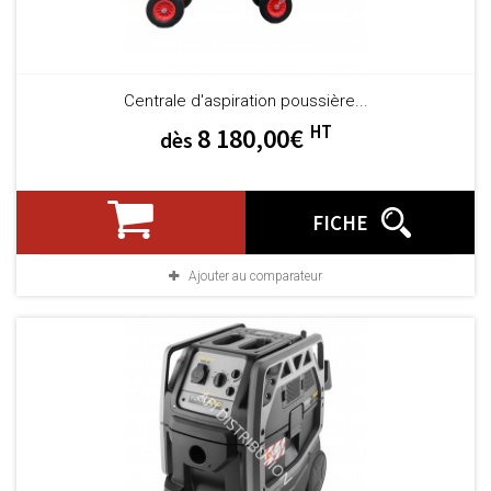
Centrale d'aspiration poussière...
HT
8 180,00€
dès
FICHE
Ajouter au comparateur