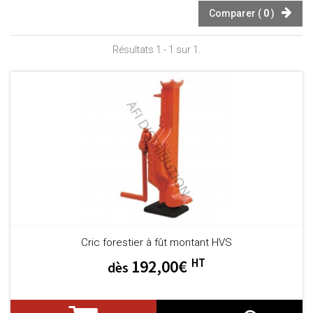
Comparer (
0
)
Résultats 1 - 1 sur 1.
Cric forestier à fût montant HVS
HT
192,00€
dès