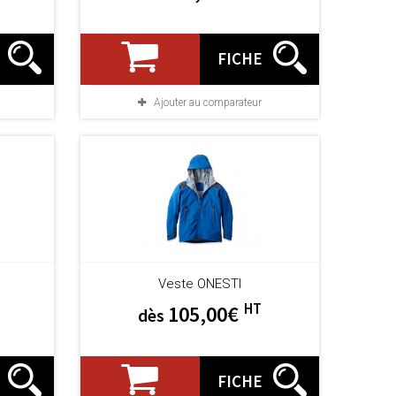
FICHE
Ajouter au comparateur
Veste ONESTI
HT
105,00€
dès
FICHE