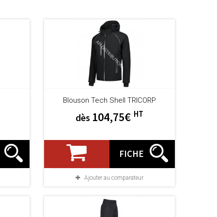
Blouson Tech Shell TRICORP
HT
104,75€
dès
FICHE
Ajouter au comparateur