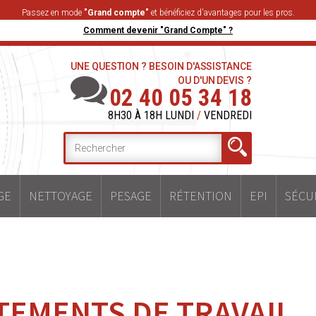
Passez en mode
"Grand compte"
et bénéficiez d'avantages pour les pros.
Comment devenir "Grand Compte" ?
UNE QUESTION ? BESOIN D'ASSISTANCE
OU D'UN DEVIS ?
02 40 05 34 18
8H30 À 18H LUNDI
/
VENDREDI
GE
NETTOYAGE
PESAGE
RÉTENTION
EPI
SÉCU
TEMENTS DE TRAVAIL