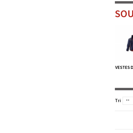
SOU
VESTES D
--
Tri