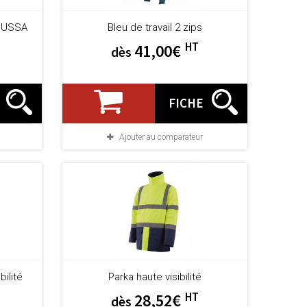
GUSSA
Bleu de travail 2 zips
HT
41,00€
dès
FICHE
Ajouter au comparateur
bilité
Parka haute visibilité
HT
28,52€
dès