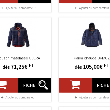
Ajouter au comparateur
Ajouter au comparateur
louson matelassé OBERA
Parka chaude ORMOZ
HT
HT
71,25€
105,00€
dès
dès
FICHE
FICHE
Ajouter au comparateur
Ajouter au comparateur