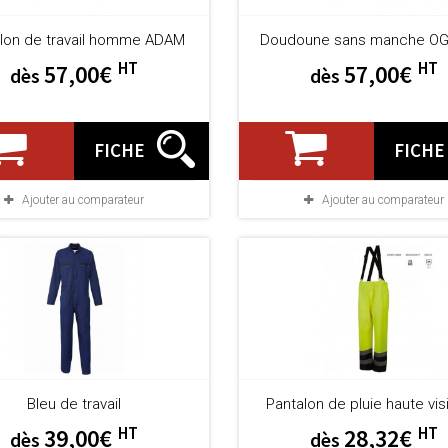
lon de travail homme ADAM
Doudoune sans manche O
HT
HT
57,00€
57,00€
dès
dès
FICHE
FICHE
Ajouter au comparateur
Ajouter au comparateur
Bleu de travail
Pantalon de pluie haute visi
HT
HT
39,00€
28,32€
dès
dès