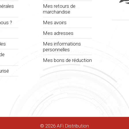
nérales
Mes retours de
marchandise
ous ?
Mes avoirs
Mes adresses
les
Mes informations
personnelles
 de
Mes bons de réduction
risé
©
2026
AFi Distribution