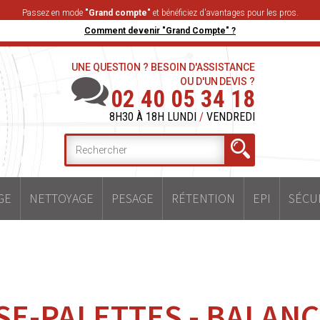
Passez en mode
"Grand compte"
et bénéficiez d'avantages pour les pros.
Comment devenir "Grand Compte" ?
UNE QUESTION ? BESOIN D'ASSISTANCE
OU D'UN DEVIS ?
02 40 05 34 18
8H30 À 18H LUNDI
/
VENDREDI
GE
NETTOYAGE
PESAGE
RÉTENTION
EPI
SÉCU
SE-PALETTES - BALAN