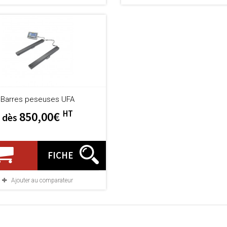
Barres peseuses UFA
HT
850,00€
dès
FICHE
Ajouter au comparateur