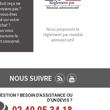
duit reçu ne
nviens pas ?
 vous êtes
é sur votre
chat ?
Nous proposons le
us vous
règlement par mandat
ursons le
administratif.
t concerné.
NOUS SUIVRE
ESTION ? BESOIN D'ASSISTANCE OU
D'UN DEVIS ?
02 40 05 34 18