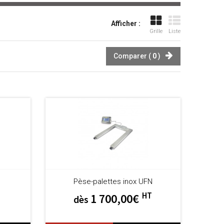
Afficher :
Grille
Liste
Comparer (
0
)
Pèse-palettes inox UFN
HT
1 700,00€
dès