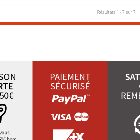
Résultats 1 - 7 sur 7.
ISON
PAIEMENT
SAT
RTE
SÉCURISÉ
50€
REM
vous
50€ hors