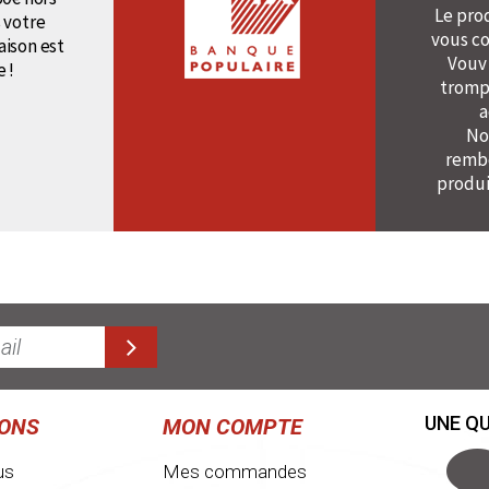
Le pro
 votre
vous co
raison est
Vouv
e !
tromp
a
No
rembo
produi
UNE QU
IONS
MON COMPTE
us
Mes commandes