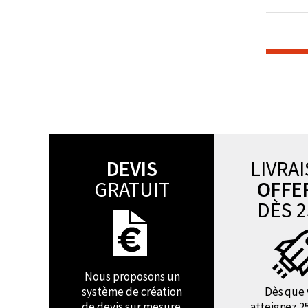
DEVIS
LIVRA
GRATUIT
OFFE
DÈS 2
Nous proposons un
système de création
Dès que 
de devis sur mesure.
atteignez 2