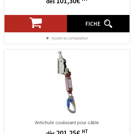
101,30€
dès
FICHE
Ajouter au comparateur
Antichute coulissant pour câble
HT
201,25€
dès