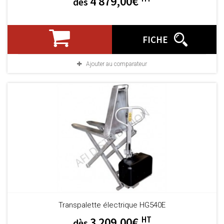
4 879,00€
dès
FICHE
Ajouter au comparateur
Transpalette électrique HG540E
HT
3 209,00€
dès