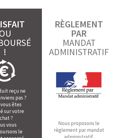
ISFAIT
RÈGLEMENT
OU
PAR
BOURSÉ
MANDAT
!
ADMINISTRATIF
duit reçu ne
nviens pas ?
 vous êtes
é sur votre
chat ?
Nous proposons le
us vous
règlement par mandat
ursons le
administratif.