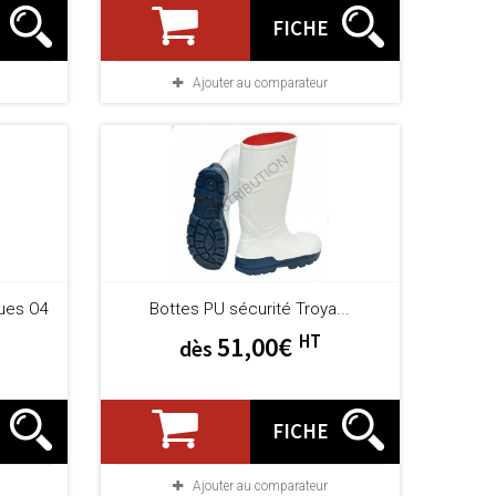
FICHE
Ajouter au comparateur
ues O4
Bottes PU sécurité Troya...
HT
51,00€
dès
FICHE
Ajouter au comparateur