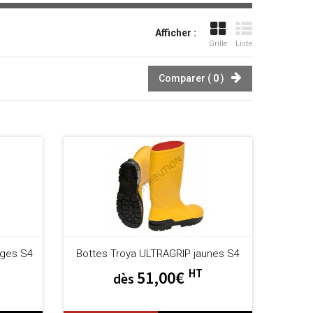
Afficher :
Grille
Liste
Comparer (
0
)
uges S4
Bottes Troya ULTRAGRIP jaunes S4
HT
51,00€
dès