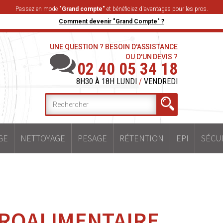
Passez en mode
"Grand compte"
et bénéficiez d'avantages pour les pros.
Comment devenir "Grand Compte" ?
UNE QUESTION ? BESOIN D'ASSISTANCE
OU D'UN DEVIS ?
02 40 05 34 18
8H30 À 18H LUNDI
/
VENDREDI
GE
NETTOYAGE
PESAGE
RÉTENTION
EPI
SÉCU
ROALIMENTAIRE