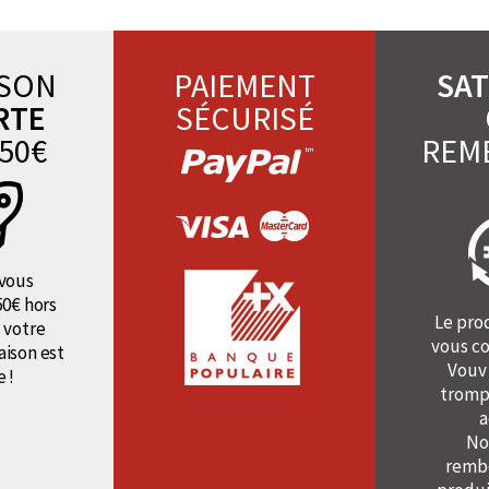
ISON
PAIEMENT
SAT
RTE
SÉCURISÉ
50€
REM
vous
50€ hors
Le pro
 votre
vous co
raison est
Vouv
e !
tromp
a
No
rembo