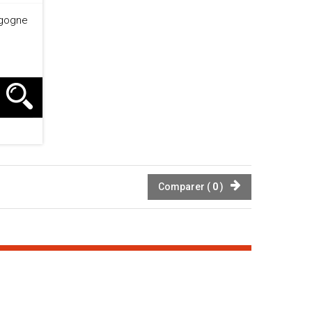
rgogne
Comparer (
0
)