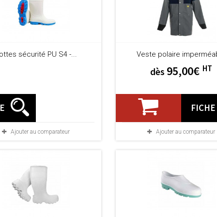
ottes sécurité PU S4 -...
Veste polaire imperméa
HT
95,00€
dès
HE
FICHE
Ajouter au comparateur
Ajouter au comparateur