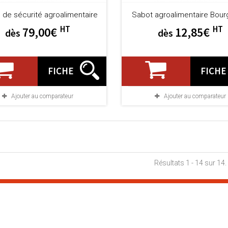
 de sécurité agroalimentaire
Sabot agroalimentaire Bou
HT
HT
79,00€
12,85€
dès
dès
FICHE
FICHE
Ajouter au comparateur
Ajouter au comparateur
Résultats 1 - 14 sur 14.