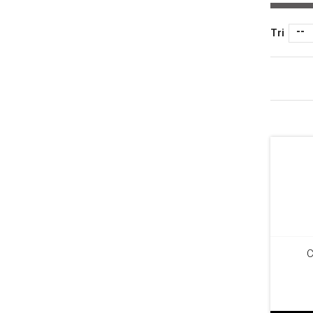
--
Tri
C