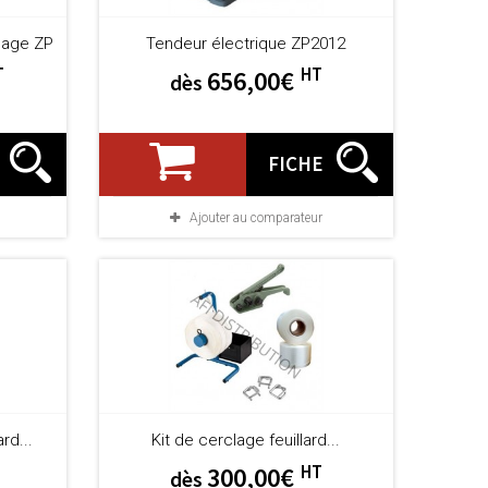
clage ZP
Tendeur électrique ZP2012
T
HT
656,00€
dès
FICHE
Ajouter au comparateur
rd...
Kit de cerclage feuillard...
HT
300,00€
dès