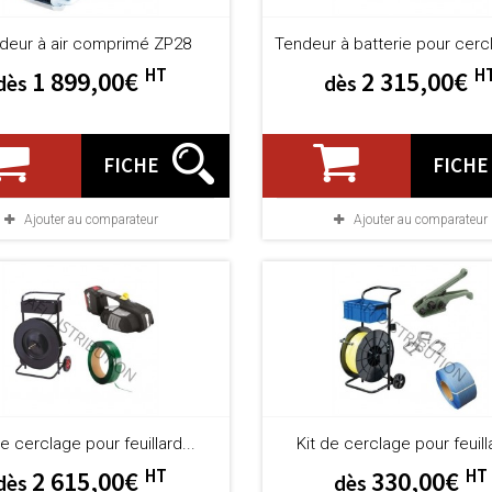
deur à air comprimé ZP28
Tendeur à batterie pour cer
HT
H
1 899,00€
2 315,00€
dès
dès
FICHE
FICHE
Ajouter au comparateur
Ajouter au comparateur
de cerclage pour feuillard...
Kit de cerclage pour feuilla
HT
HT
2 615,00€
330,00€
dès
dès