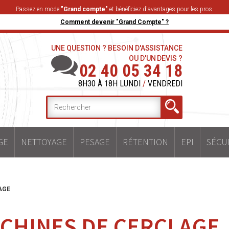
Passez en mode
"Grand compte"
et bénéficiez d'avantages pour les pros.
Comment devenir "Grand Compte" ?
UNE QUESTION ? BESOIN D'ASSISTANCE
OU D'UN DEVIS ?
02 40 05 34 18
8H30 À 18H LUNDI
/
VENDREDI
GE
NETTOYAGE
PESAGE
RÉTENTION
EPI
SÉCU
AGE
CHINES DE CERCLAGE