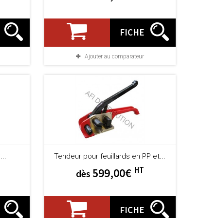
FICHE
Ajouter au comparateur
..
Tendeur pour feuillards en PP et...
HT
599,00€
dès
FICHE