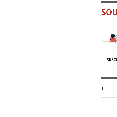
SOU
CERC
--
Tri