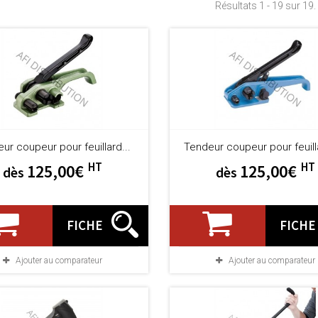
Résultats 1 - 19 sur 19.
ur coupeur pour feuillard...
Tendeur coupeur pour feuill
HT
HT
125,00€
125,00€
dès
dès
FICHE
FICHE
Ajouter au comparateur
Ajouter au comparateur