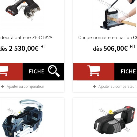
deur à batterie ZP-CT32A
Coupe cornière en carton 
HT
HT
2 530,00€
506,00€
dès
dès
FICHE
FICHE
Ajouter au comparateur
Ajouter au comparateur