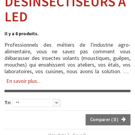
DÉSINSECTISEURS À
LED
Il y a 8 produits.
Professionnels des métiers de l'industrie agro-
alimentaire, vous ne savez pas comment vous
débarasser des insectes volants (moustiques, guêpes,
mouches) qui envahissent vos ateliers, vos étals, vos
laboratoires, vos cuisines, nous avons la solution. AFI
Distribution a sélectionné une large gamme de
En savoir plus...
désinsectiseurs à LED qui résoudront votre prob...
--
Tri
Comparer (
0
)