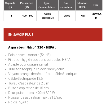
Capacité
Puissance
Type
Sac
Filtration
Prix
(L)
(W)
d'alimentation
aspirateur
HEPA
Câble
269,00€
8
400 - 800
Avec
Oui
électrique
HT
EN SAVOIR PLUS
Aspirateur Nilco® S20 - HEPA :
Faible niveau sonore (54 dB)
Filtration hygiénique sans particules HEPA
Adapté pour usage intensif
Tube télescopique en acier inoxydable
Voyant orange de sécurité sur câble électrique
Câble électrique de 12,5 m
Tuyau d'aspirateur de 2,5 m
Buse d'aspiration de 15 cm
Deux puissances : 400 et 800 W
Puissance aspiration max : 31 L/sec
Poids : 5,8 Kg