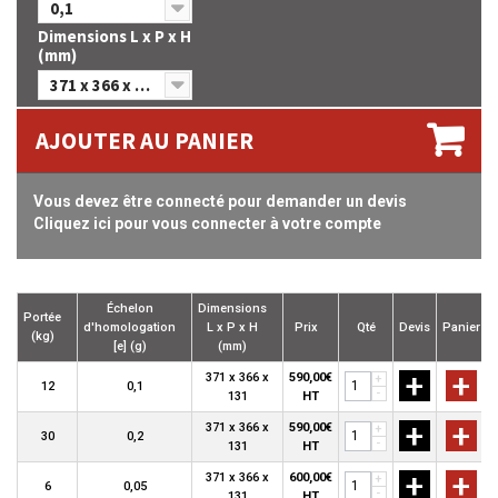
0,1
Dimensions L x P x H
(mm)
371 x 366 x 131
AJOUTER AU PANIER
Vous devez être connecté pour demander un devis
Cliquez ici pour vous connecter à votre compte
Échelon
Dimensions
Portée
d'homologation
L x P x H
Prix
Qté
Devis
Panier
(kg)
[e] (g)
(mm)
+
+
371 x 366 x
590,00€
+
12
0,1
-
131
HT
+
+
371 x 366 x
590,00€
+
30
0,2
-
131
HT
+
+
371 x 366 x
600,00€
+
6
0,05
-
131
HT