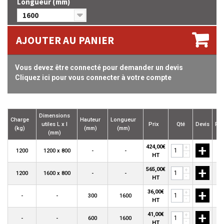
Longueur (mm)
1600
AJOUTER AU PANIER
Vous devez être connecté pour demander un devis
Cliquez ici pour vous connecter à votre compte
Dimensions
Charge
Hauteur
Longueur
utiles L x l
Prix
Qté
Devis
Pan
(kg)
(mm)
(mm)
(mm)
+
424,00€
+
1200
1200 x 800
-
-
-
HT
+
565,00€
+
1200
1600 x 800
-
-
-
HT
+
36,00€
+
-
-
300
1600
-
HT
+
41,00€
+
-
-
600
1600
-
HT