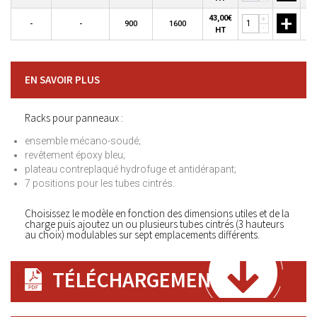
+
43,00€
+
-
-
900
1600
-
HT
EN SAVOIR PLUS
Racks pour panneaux :
ensemble mécano-soudé;
revêtement époxy bleu;
plateau contreplaqué hydrofuge et antidérapant;
7 positions pour les tubes cintrés.
Choisissez le modèle en fonction des dimensions utiles et de la
charge puis ajoutez un ou plusieurs tubes cintrés (3 hauteurs
au choix) modulables sur sept emplacements différents.
TÉLÉCHARGEMENT