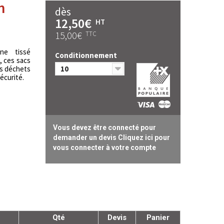
n
dès
12,50€
HT
15,00€
TTC
ne tissé
Conditionnement
, ces sacs
os déchets
10
écurité.
Vous devez être connecté pour
demander un devis Cliquez ici pour
vous connecter à votre compte
Qté
Devis
Panier