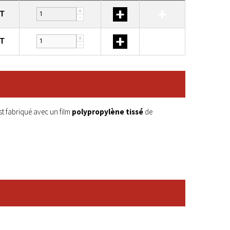
+
+
+
HT
-
+
+
+
HT
-
st fabriqué avec un film
polypropylène tissé
de