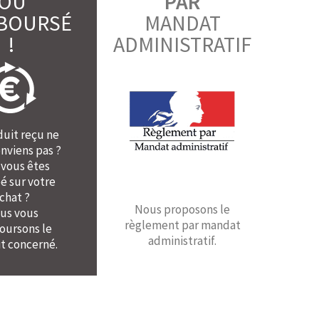
OU
PAR
BOURSÉ
MANDAT
!
ADMINISTRATIF
duit reçu ne
nviens pas ?
 vous êtes
é sur votre
chat ?
Nous proposons le
us vous
règlement par mandat
ursons le
administratif.
t concerné.