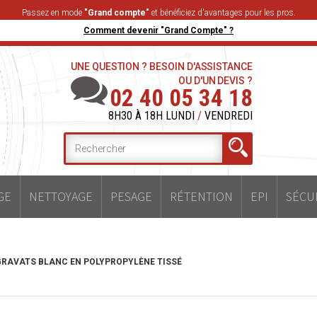
Passez en mode
"Grand compte"
et bénéficiez d'avantages pour les pros.
Comment devenir "Grand Compte" ?
UNE QUESTION ? BESOIN D'ASSISTANCE
OU D'UN DEVIS ?
02 40 05 34 18
8H30 À 18H LUNDI
/
VENDREDI
GE
NETTOYAGE
PESAGE
RÉTENTION
EPI
SÉCU
GRAVATS BLANC EN POLYPROPYLÈNE TISSÉ