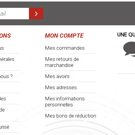
UNE QU
IONS
MON COMPTE
us
Mes commandes
nérales
Mes retours de
marchandise
ous ?
Mes avoirs
Mes adresses
les
Mes informations
personnelles
 de
Mes bons de réduction
risé