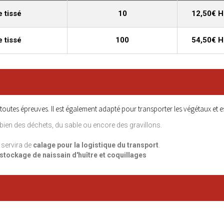
 tissé
10
12,50€ 
 tissé
100
54,50€ 
 toutes épreuves. Il est également adapté pour transporter les végétaux et e
bien des déchets, du sable ou encore des gravillons.
 servira de
calage pour la logistique du transport
.
 stockage de naissain d'huître et coquillages