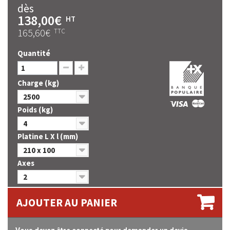
dès
138,00€
HT
165,60€
TTC
Quantité
Charge (kg)
2500
Poids (kg)
4
Platine L X l (mm)
210 x 100
Axes
2
AJOUTER AU PANIER