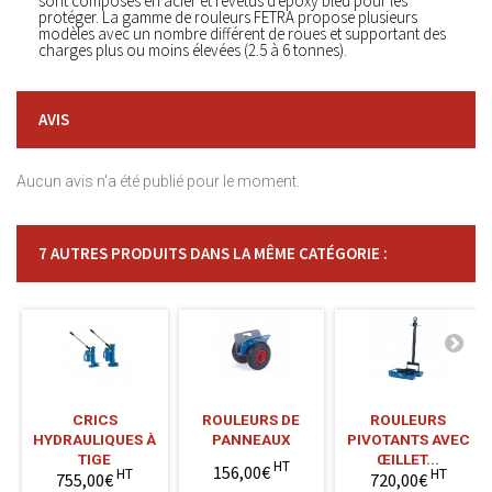
sont composés en acier et revêtus d'époxy bleu pour les
protéger. La gamme de rouleurs FETRA propose plusieurs
modèles avec un nombre différent de roues et supportant des
charges plus ou moins élevées (2.5 à 6 tonnes).
AVIS
Aucun avis n'a été publié pour le moment.
7 AUTRES PRODUITS DANS LA MÊME CATÉGORIE :
CRICS
ROULEURS DE
ROULEURS
HYDRAULIQUES À
PANNEAUX
PIVOTANTS AVEC
TIGE
ŒILLET...
HT
156,00€
HT
HT
755,00€
720,00€