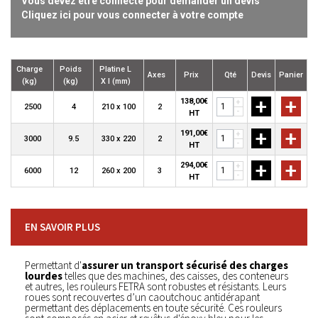
Vous devez être connecté pour demander un devis
Cliquez ici pour vous connecter à votre compte
Charge
Poids
Platine L
Axes
Prix
Qté
Devis
Panier
(kg)
(kg)
X l (mm)
+
+
138,00€
+
2500
4
210 x 100
2
-
HT
+
+
191,00€
+
3000
9.5
330 x 220
2
-
HT
+
+
294,00€
+
6000
12
260 x 200
3
-
HT
EN SAVOIR PLUS
Permettant d'
assurer un transport sécurisé des charges
lourdes
telles que des machines, des caisses, des conteneurs
et autres, les rouleurs FETRA sont robustes et résistants. Leurs
roues sont recouvertes d’un caoutchouc antidérapant
permettant des déplacements en toute sécurité. Ces rouleurs