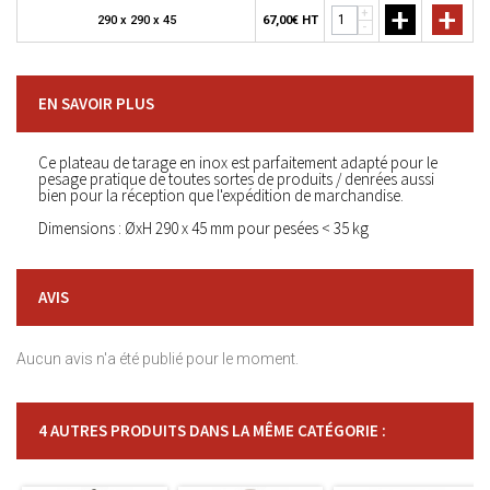
+
+
+
290 x 290 x 45
67,00€ HT
-
EN SAVOIR PLUS
Ce plateau de tarage en inox est parfaitement adapté pour le
pesage pratique de toutes sortes de produits / denrées aussi
bien pour la réception que l'expédition de marchandise.
Dimensions : ØxH 290 x 45 mm pour pesées < 35 kg
AVIS
Aucun avis n'a été publié pour le moment.
4 AUTRES PRODUITS DANS LA MÊME CATÉGORIE :