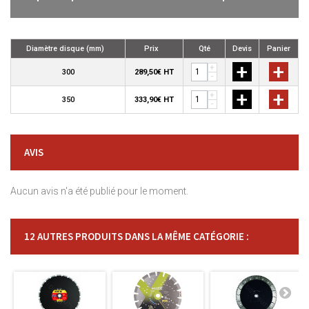
Diamètre disque (mm)
Prix
Qté
Devis
Panier
+
+
+
300
289,50€ HT
-
+
+
+
350
333,90€ HT
-
AVIS
Aucun avis n'a été publié pour le moment.
12 AUTRES PRODUITS DANS LA MÊME CATÉGORIE :