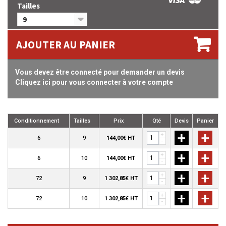
Tailles
9
AJOUTER AU PANIER
Vous devez être connecté pour demander un devis
Cliquez ici pour vous connecter à votre compte
Conditionnement
Tailles
Prix
Qté
Devis
Panier
+
+
+
6
9
144,00€ HT
-
+
+
+
6
10
144,00€ HT
-
+
+
+
72
9
1 302,85€ HT
-
+
+
+
72
10
1 302,85€ HT
-