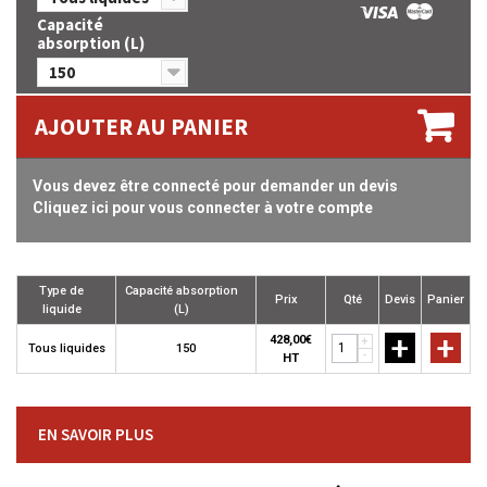
Capacité
absorption (L)
150
AJOUTER AU PANIER
Vous devez être connecté pour demander un devis
Cliquez ici pour vous connecter à votre compte
Type de
Capacité absorption
Prix
Qté
Devis
Panier
liquide
(L)
+
+
428,00€
+
Tous liquides
150
-
HT
EN SAVOIR PLUS