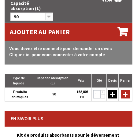
Capacité
absorption (L)
90
AJOUTER AU PANIER
Vous devez être connecté pour demander un devis
Cliquez ici pour vous connecter à votre compte
Type de
Capacité absorption
Prix
Qté
Devis
Panier
liquide
(L)
+
+
Produits
182,00€
+
90
-
chimiques
HT
EN SAVOIR PLUS
Kit de produits absorbants pour le déversement