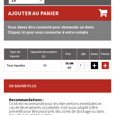
10
AJOUTER AU PANIER
Vous devez être connecté pour demander un devis
Cliquez ici pour vous connecter à votre compte
Type de
Capacité absorption
Prix
Qté
Devis
Panier
liquide
(L)
+
+
38,48€
+
Tous liquides
10
-
HT
EN SAVOIR PLUS
Recommandations :
Ce kit est recommandé pour les interventions immédiates en
cas de déversements accidentels. Il est aussi adapté à titre
préventif pour être placé près des zones de stockage ou dans