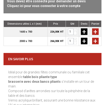
Vous devez être connecté pour demander un devis
Cliquez ici pour vous connecter à votre compte
Dimensions utiles L x l (mm)
Prix
Qté
Devis
Panier
+
+
+
1600 x 700
226,00€ HT
-
+
+
+
2000 x 700
266,00€ HT
-
EN SAVOIR PLUS
Idéal pour de grandes fêtes communale ou familiale cet
ensemble
table bois pliante type
brasserie avec deux bancs pliants
s'installe en un tour de
main.
Composé d'arêtes arrondies sur toute la périphérie de la
table et des bancs.
Vernis acrylique brillant, assurant une bonne résistance aux