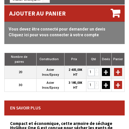
AJOUTER AU PANIER
Vous devez être connecté pour demander un devis
Cliquez ici pour vous connecter à votre compte
Nombre de
Construction
Prix
Qté
Devis
Panier
paires
+
+
Acier
2 405,00€
+
20
-
Inox/Epoxy
HT
+
+
Acier
3 185,00€
+
30
-
Inox/Epoxy
HT
EN SAVOIR PLUS
Compact et économique, cette armoire de séchage
HyGIbox One G est conçue pour sécher les gants de