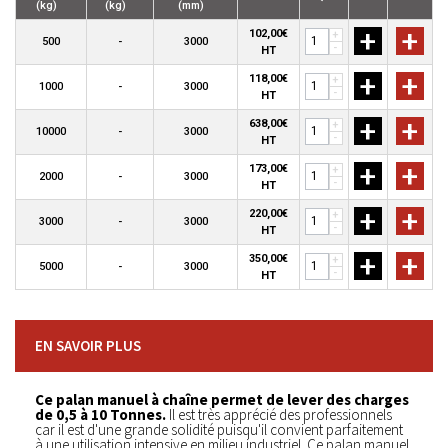
(kg)
(kg)
(mm)
+
+
102,00€
+
500
-
3000
-
HT
+
+
118,00€
+
1000
-
3000
-
HT
+
+
638,00€
+
10000
-
3000
-
HT
+
+
173,00€
+
2000
-
3000
-
HT
+
+
220,00€
+
3000
-
3000
-
HT
+
+
350,00€
+
5000
-
3000
-
HT
EN SAVOIR PLUS
Ce palan manuel à chaîne permet de lever des charges
de 0,5 à 10 Tonnes.
Il est très apprécié des professionnels
car il est d'une grande solidité puisqu'il convient parfaitement
à une utilisation intensive en milieu industriel. Ce palan manuel