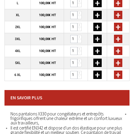
+
+
+
L
100,00€ HT
-
+
+
+
XL
100,00€ HT
-
+
+
+
2XL
100,00€ HT
-
+
+
+
3XL
100,00€ HT
-
+
+
+
4XL
100,00€ HT
-
+
+
+
5XL
100,00€ HT
-
+
+
+
6 XL
100,00€ HT
-
EN SAVOIR PLUS
Nos pantalons X330 pour congélateurs et entrepôts
frigorifiques offrent une chaleur extrême et un confort luxueux
aux travailleurs,
Il est certifié EN342 et dispose d'un dos élastique pour une plus
grande flexibilité et un meilleur soutien. Ce pantalon de travail