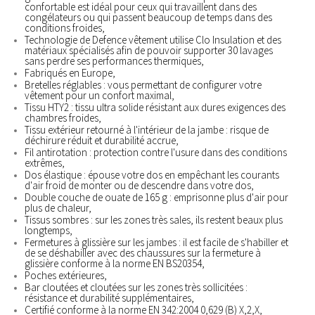
confortable est idéal pour ceux qui travaillent dans des
congélateurs ou qui passent beaucoup de temps dans des
conditions froides,
Technologie de Defence vêtement utilise Clo Insulation et des
matériaux spécialisés afin de pouvoir supporter 30 lavages
sans perdre ses performances thermiques,
Fabriqués en Europe,
Bretelles réglables : vous permettant de configurer votre
vêtement pour un confort maximal,
Tissu HTY2 : tissu ultra solide résistant aux dures exigences des
chambres froides,
Tissu extérieur retourné à l'intérieur de la jambe : risque de
déchirure réduit et durabilité accrue,
Fil antirotation : protection contre l'usure dans des conditions
extrêmes,
Dos élastique : épouse votre dos en empêchant les courants
d'air froid de monter ou de descendre dans votre dos,
Double couche de ouate de 165 g : emprisonne plus d'air pour
plus de chaleur,
Tissus sombres : sur les zones très sales, ils restent beaux plus
longtemps,
Fermetures à glissière sur les jambes : il est facile de s'habiller et
de se déshabiller avec des chaussures sur la fermeture à
glissière conforme à la norme EN BS20354,
Poches extérieures,
Bar cloutées et cloutées sur les zones très sollicitées :
résistance et durabilité supplémentaires,
Certifié conforme à la norme EN 342:2004 0,629 (B) X,2,X,