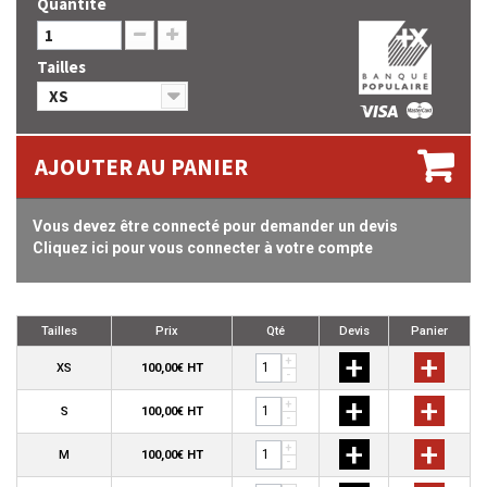
Quantité
Tailles
XS
AJOUTER AU PANIER
Vous devez être connecté pour demander un devis
Cliquez ici pour vous connecter à votre compte
Tailles
Prix
Qté
Devis
Panier
+
+
+
XS
100,00€ HT
-
+
+
+
S
100,00€ HT
-
+
+
+
M
100,00€ HT
-