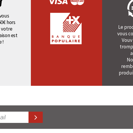
vous
50€ hors
Le pro
 votre
vous co
raison est
Vouv
e !
tromp
a
No
rembo
produi