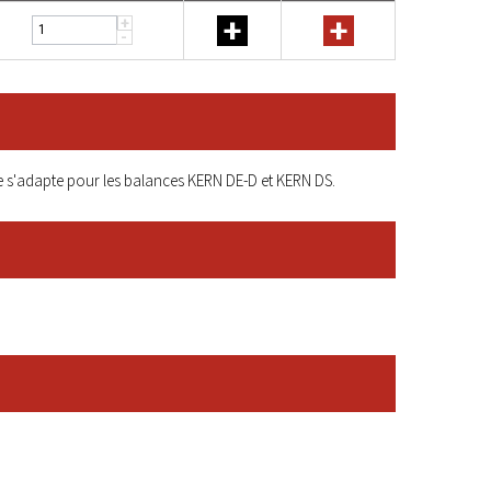
+
+
+
-
ique s'adapte pour les balances KERN DE-D et KERN DS.