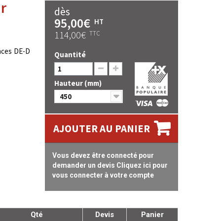
r
dès
95,00€
HT
114,00€
TTC
ances DE-D
Quantité
Hauteur (mm)
450
AJOUTER AU PANIER
Vous devez être connecté pour
demander un devis Cliquez ici pour
vous connecter à votre compte
Qté
Devis
Panier