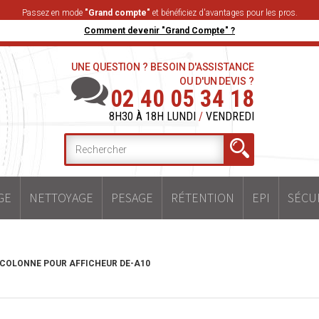
Passez en mode
"Grand compte"
et bénéficiez d'avantages pour les pros.
Comment devenir "Grand Compte" ?
UNE QUESTION ? BESOIN D'ASSISTANCE
OU D'UN DEVIS ?
02 40 05 34 18
8H30 À 18H LUNDI
/
VENDREDI
GE
NETTOYAGE
PESAGE
RÉTENTION
EPI
SÉCU
COLONNE POUR AFFICHEUR DE-A10