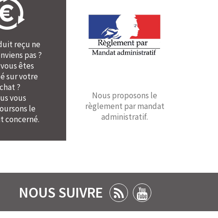
duit reçu ne
nviens pas ?
 vous êtes
é sur votre
chat ?
Nous proposons le
us vous
règlement par mandat
ursons le
administratif.
t concerné.
NOUS SUIVRE