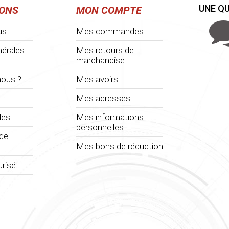
UNE QU
IONS
MON COMPTE
us
Mes commandes
nérales
Mes retours de
marchandise
ous ?
Mes avoirs
Mes adresses
les
Mes informations
personnelles
 de
Mes bons de réduction
risé