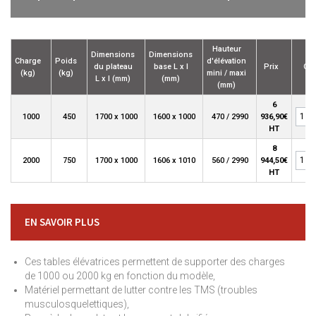
Hauteur
Dimensions
Dimensions
Charge
Poids
d'élévation
du plateau
base L x l
Prix
Qté
(kg)
(kg)
mini / maxi
L x l (mm)
(mm)
(mm)
6
1000
450
1700 x 1000
1600 x 1000
470 / 2990
936,90€
HT
8
2000
750
1700 x 1000
1606 x 1010
560 / 2990
944,50€
HT
EN SAVOIR PLUS
Ces tables élévatrices permettent de supporter des charges
de 1000 ou 2000 kg en fonction du modèle,
Matériel permettant de lutter contre les TMS (troubles
musculosquelettiques),