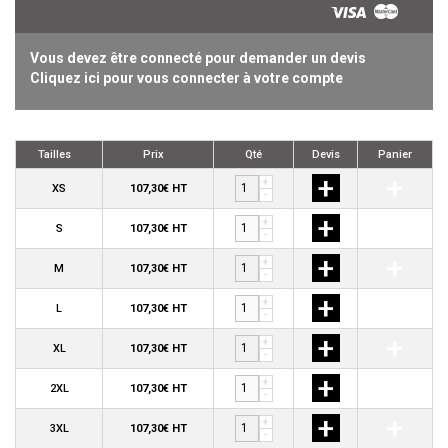
Vous devez être connecté pour demander un devis
Cliquez ici pour vous connecter à votre compte
Tailles
Prix
Qté
Devis
Panier
+
+
+
XS
107,30€ HT
-
+
+
+
S
107,30€ HT
-
+
+
+
M
107,30€ HT
-
+
+
+
L
107,30€ HT
-
+
+
+
XL
107,30€ HT
-
+
+
+
2XL
107,30€ HT
-
+
+
+
3XL
107,30€ HT
-