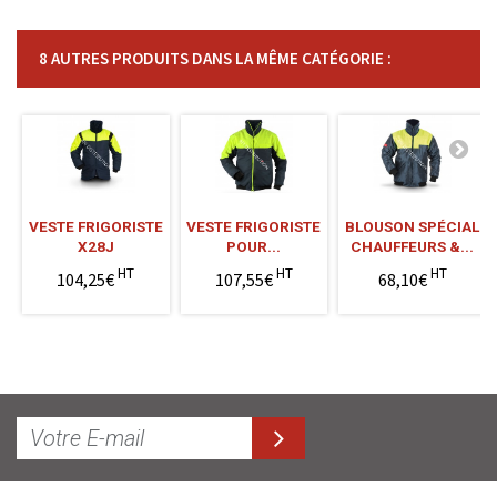
8 AUTRES PRODUITS DANS LA MÊME CATÉGORIE :
VESTE FRIGORISTE
VESTE FRIGORISTE
BLOUSON SPÉCIAL
X28J
POUR...
CHAUFFEURS &...
HT
HT
HT
104,25€
107,55€
68,10€