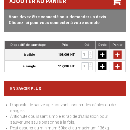
AJOUTER AU PANIER
Vous devez être connecté pour demander un devis
Cliquez ici pour vous connecter à votre compte
Dispositif de sauvetage
Prix
Qté
Devis
Panier
+
+
+
à câble
108,00€ HT
-
+
+
+
à sangle
117,00€ HT
-
EN SAVOIR PLUS
Dispositif de sauvetage pouvant assurer des câbles ou des
sangles,
Antichute coulissant simple et rapide d'utilisation pour
sauver une seule personne à la fois,
Peut assurer au minimum 50kg et au maximum 136kg.