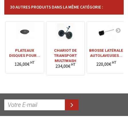
30 AUTRES PRODUITS DANS LA MÊME CATÉGORIE :
PLATEAUX
CHARIOT DE
BROSSE LATÉRALE
DISQUES POUR...
TRANSPORT
AUTOLAVEUSES...
MULTIWASH
HT
HT
126,00€
220,00€
HT
234,00€