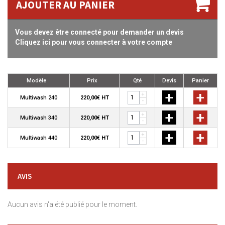
AJOUTER AU PANIER
Vous devez être connecté pour demander un devis
Cliquez ici pour vous connecter à votre compte
Modèle
Prix
Qté
Devis
Panier
+
+
+
Multiwash 240
220,00€ HT
-
+
+
+
Multiwash 340
220,00€ HT
-
+
+
+
Multiwash 440
220,00€ HT
-
AVIS
Aucun avis n'a été publié pour le moment.