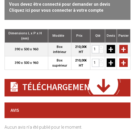
Vous devez être connecté pour demander un devis
Cliquez ici pour vous connecter à votre compte
Dimensions L x P x H
Modèle
Prix
Qté
Devis
Panier
(mm)
+
+
Box
210,00€
+
390 x 500 x 960
-
inférieur
HT
+
+
Box
210,00€
+
390 x 500 x 960
-
supérieur
HT
TÉLÉCHARGEMENT
AVIS
Aucun avis n'a été publié pour le moment.