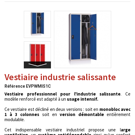
Vestiaire industrie salissante
Référence
EVPWMIS1C
Vestiaire professionnel pour l'industrie salissante
. Ce
modèle renforcé est adapté à un
usage intensif.
Ce vestiaire est décliné en deux versions : soit en
monobloc avec
1 à 3 colonnes
soit en
version démontable
entièrement
modulable.
Cet indispensable vestiaire industriel propose une l
arge
ventilation
, un
système antidégondable
ainsi qu'un confort