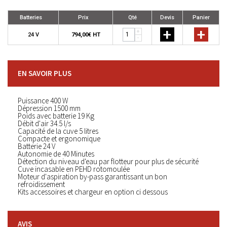
Batteries
Prix
Qté
Devis
Panier
+
+
+
24 V
794,00€ HT
-
EN SAVOIR PLUS
Puissance 400 W
Dépression 1500 mm
Poids avec batterie 19 Kg
Débit d'air 34.5 l/s
Capacité de la cuve 5 litres
Compacte et ergonomique
Batterie 24 V
Autonomie de 40 Minutes
Détection du niveau d'eau par flotteur pour plus de sécurité
Cuve incasable en PEHD rotomoulée
Moteur d'aspiration by-pass garantissant un bon
refroidissement
Kits accessoires et chargeur en option ci dessous
AVIS