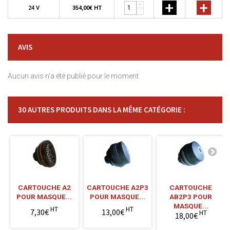
+
+
+
24 V
354,00€ HT
-
AVIS
Aucun avis n'a été publié pour le moment.
30 AUTRES PRODUITS DANS LA MÊME CATÉGORIE :
CARTOUCHE A2
CARTOUCHE A2P3
CARTOUCHE
POUR MASQUE...
POUR MASQUE...
AB2P3 POUR
MASQUE...
HT
HT
7,30€
13,00€
HT
18,00€