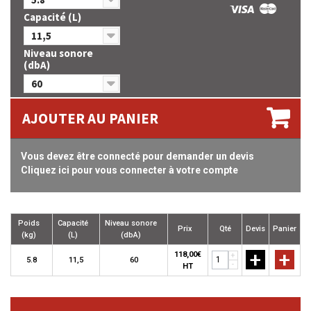
Capacité (L)
11,5
Niveau sonore
(dbA)
60
AJOUTER AU PANIER
Vous devez être connecté pour demander un devis
Cliquez ici pour vous connecter à votre compte
Poids
Capacité
Niveau sonore
Prix
Qté
Devis
Panier
(kg)
(L)
(dbA)
+
+
118,00€
+
5.8
11,5
60
-
HT