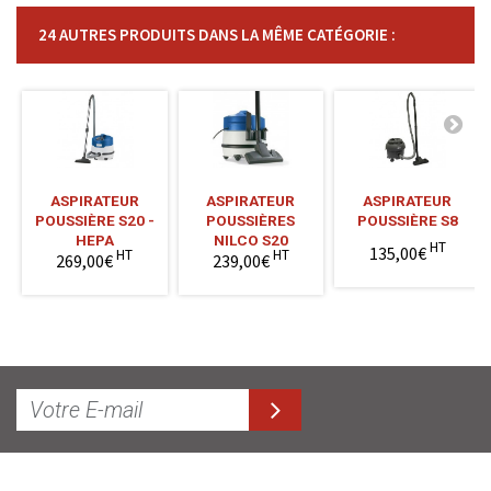
24 AUTRES PRODUITS DANS LA MÊME CATÉGORIE :
ASPIRATEUR
ASPIRATEUR
ASPIRATEUR
POUSSIÈRE S20 -
POUSSIÈRES
POUSSIÈRE S8
HEPA
NILCO S20
HT
135,00€
HT
HT
269,00€
239,00€