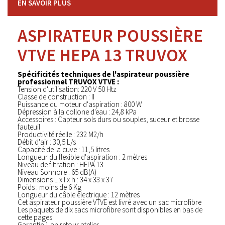
EN SAVOIR PLUS
ASPIRATEUR POUSSIÈRE
VTVE HEPA 13 TRUVOX
Spécificités techniques de l'aspirateur poussière
professionnel TRUVOX VTVE :
Tension d'utilisation: 220 V 50 Htz
Classe de construction : II
Puissance du moteur d'aspiration : 800 W
Dépression à la collone d'eau : 24,8 kPa
Accessoires : Capteur sols durs ou souples, suceur et brosse
fauteuil
Productivité réelle : 232 M2/h
Débit d'air : 30,5 L/s
Capacité de la cuve : 11,5 litres
Longueur du flexible d'aspiration : 2 mètres
Niveau de filtration : HEPA 13
Niveau Sonnore : 65 dB(A)
Dimensions L x l x h : 34 x 33 x 37
Poids : moins de 6 Kg
Longueur du câble électrique : 12 mètres
Cet aspirateur poussière VTVE est livré avec un sac microfibre
Les paquets de dix sacs microfibre sont disponibles en bas de
cette pages
Garantie 1 an retour atelier