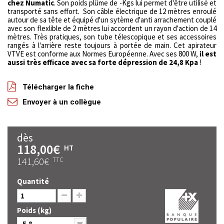
chez Numatic
. Son poids plûme de -Kgs lui permet d'être utilisé et
transporté sans effort. Son câble électrique de 12 mètres enroulé
autour de sa tête et équipé d'un sytème d'anti arrachement couplé
avec son flexlible de 2 mètres lui accordent un rayon d'action de 14
mètres. Très pratiques, son tube télescopique et ses accessoires
rangés à l'arrière reste toujours à portée de main. Cet apirateur
VTVE est conforme aux Normes Européenne. Avec ses 800 W,
il est
aussi très efficace avec sa forte dépression de 24,8 Kpa
!
Télécharger la fiche
Envoyer à un collègue
dès
118,00€
HT
141,60€
TTC
Quantité
Poids (kg)
5.8