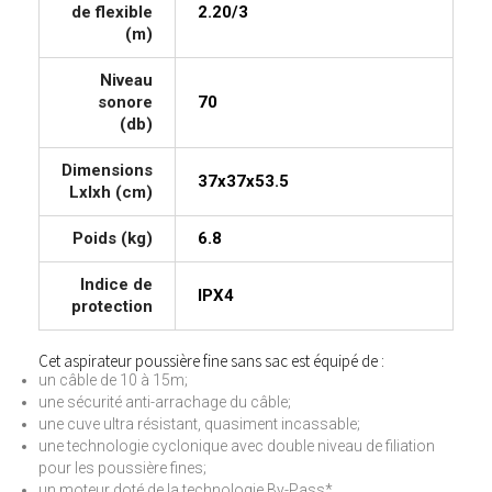
de flexible
2.20/3
(m)
Niveau
sonore
70
(db)
Dimensions
37x37x53.5
Lxlxh (cm)
Poids (kg)
6.8
Indice de
IPX4
protection
Cet aspirateur poussière fine sans sac est équipé de :
un câble de 10 à 15m;
une sécurité anti-arrachage du câble;
une cuve ultra résistant, quasiment incassable;
une technologie cyclonique avec double niveau de filiation
pour les poussière fines;
un moteur doté de la technologie By-Pass*.