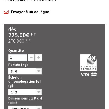
Envoyer à un collègue
dès
225,00€
HT
270,00€
TTC
Quantité
Portée (kg)
3 | 6
Échelon
d'homologation [e]
(g)
1 | 2
Dimensions L x P x H
(mm)
320 x 350 x 125