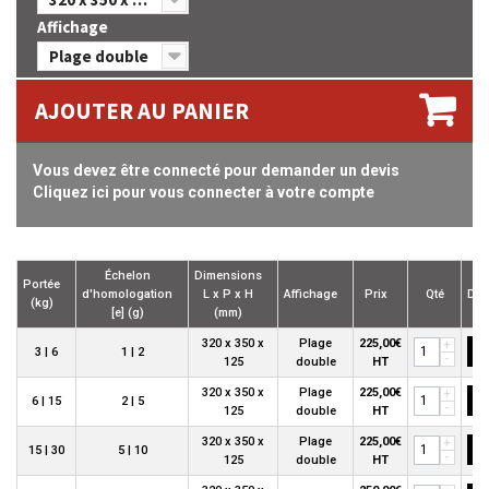
Affichage
Plage double
AJOUTER AU PANIER
Vous devez être connecté pour demander un devis
Cliquez ici pour vous connecter à votre compte
Échelon
Dimensions
Portée
d'homologation
L x P x H
Affichage
Prix
Qté
Dev
(kg)
[e] (g)
(mm)
320 x 350 x
Plage
225,00€
+
3 | 6
1 | 2
-
125
double
HT
320 x 350 x
Plage
225,00€
+
6 | 15
2 | 5
-
125
double
HT
320 x 350 x
Plage
225,00€
+
15 | 30
5 | 10
-
125
double
HT