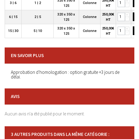
320 x 350 x
250,00€
+
3 | 6
1 | 2
Colonne
-
125
HT
320 x 350 x
250,00€
+
6 | 15
2 | 5
Colonne
-
125
HT
320 x 350 x
250,00€
+
15 | 30
5 | 10
Colonne
-
125
HT
EN SAVOIR PLUS
Approbation d'homologation : option gratuite +3 jours de
délai.
AVIS
Aucun avis n'a été publié pour le moment.
3 AUTRES PRODUITS DANS LA MÊME CATÉGORIE :