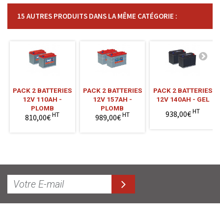
15 AUTRES PRODUITS DANS LA MÊME CATÉGORIE :
PACK 2 BATTERIES
PACK 2 BATTERIES
PACK 2 BATTERIES
12V 110AH -
12V 157AH -
12V 140AH - GEL
PLOMB
PLOMB
HT
938,00€
HT
HT
810,00€
989,00€