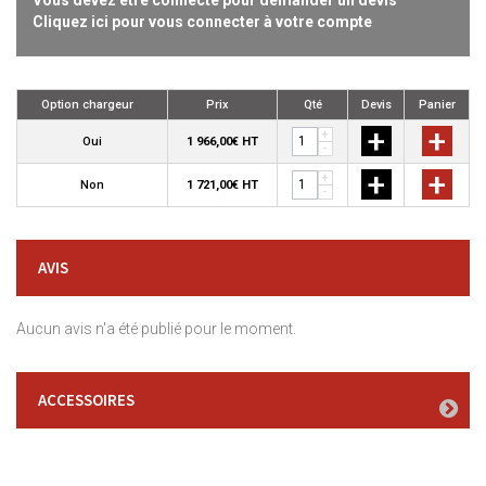
Vous devez être connecté pour demander un devis
Cliquez ici pour vous connecter à votre compte
Option chargeur
Prix
Qté
Devis
Panier
+
+
+
Oui
1 966,00€ HT
-
+
+
+
Non
1 721,00€ HT
-
AVIS
Aucun avis n'a été publié pour le moment.
ACCESSOIRES