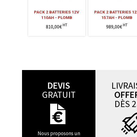
PACK 2 BATTERIES 12V
PACK 2 BATTERIES 1
110AH - PLOMB
157AH - PLOMB
HT
HT
810,00€
989,00€
DEVIS
LIVRA
GRATUIT
OFFE
DÈS 2
Nous proposons un