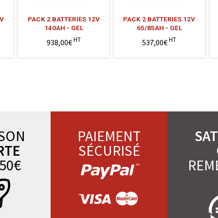
2V
PACK 2 BATTERIES 12V
PACK 2 BATTERIES 12V
140AH - GEL
65/85AH - GEL
HT
HT
938,00€
537,00€
ISON
PAIEMENT
SAT
RTE
SÉCURISÉ
50€
REM