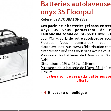
Batteries autolaveuse
onyx 35 Floorpul
Référence
ACCUBATONY35B
Ces packs de 2 batteries gel sans entre
Onyx 35 vous permettent de re
l'autonomie totale
de 1h15 pour l'Onyx 35 
pour l'Onyx 35 Li de votre autolaveuse ac
Floorpul. Vous commandez vos ba
d'autolaveuses sur www.afidistribution.co
directement livré chez vous sans avoir à vous 
Puissance des batteries de l'Onyx 35 B
: 2 x
AGM
Dimensions L 195 x l 130 x h 164 mm
Puissance de la batterie de l'Onyx 35 Li
: 1 x
Lithium
La livraison de ces packs batteries vo
offerte !
Envoyer à un collègue