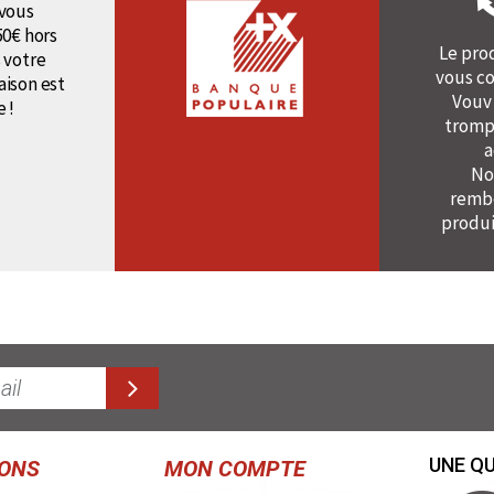
vous
50€ hors
Le pro
 votre
vous co
raison est
Vouv
e !
tromp
a
No
rembo
produi
UNE QU
IONS
MON COMPTE