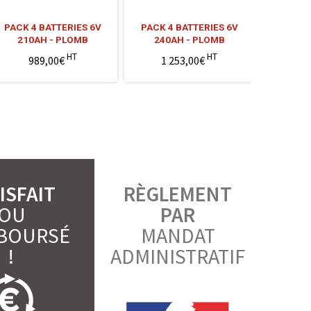
PACK 4 BATTERIES 6V
PACK 4 BATTERIES 6V
PACK 4 B
210AH - PLOMB
240AH - PLOMB
HT
HT
989,00€
1 253,00€
1 
ISFAIT
RÈGLEMENT
OU
PAR
BOURSÉ
MANDAT
!
ADMINISTRATIF