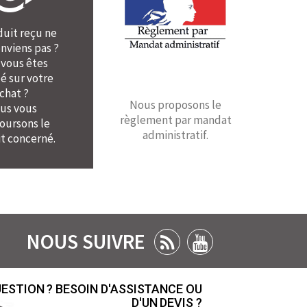
duit reçu ne
nviens pas ?
 vous êtes
é sur votre
chat ?
Nous proposons le
us vous
règlement par mandat
ursons le
administratif.
t concerné.
NOUS SUIVRE
ESTION ? BESOIN D'ASSISTANCE OU
D'UN DEVIS ?