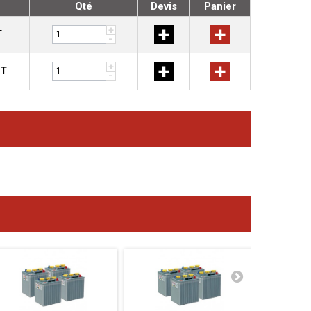
Qté
Devis
Panier
+
+
+
T
-
+
+
+
HT
-