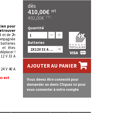
dès
410,00€
HT
492,00€
TTC
tien pour
Quantité
trouver
B et de 2h
compagnée
Batteries
tteries
m et êtes
2X12V 33 A AGM
déplacer !
 12 V 33 A
AJOUTER AU PANIER
 24 V 40 A
us est
Vous devez être connecté pour
demander un devis Cliquez ici pour
vous connecter à votre compte