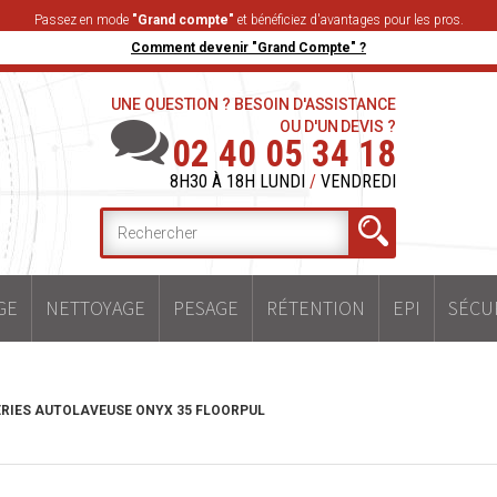
Passez en mode
"Grand compte"
et bénéficiez d'avantages pour les pros.
Comment devenir "Grand Compte" ?
UNE QUESTION ? BESOIN D'ASSISTANCE
OU D'UN DEVIS ?
02 40 05 34 18
8H30 À 18H LUNDI
/
VENDREDI
GE
NETTOYAGE
PESAGE
RÉTENTION
EPI
SÉCU
RIES AUTOLAVEUSE ONYX 35 FLOORPUL