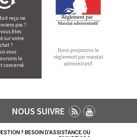
duit reçu ne
nviens pas ?
 vous êtes
é sur votre
chat ?
Nous proposons le
us vous
règlement par mandat
ursons le
administratif.
t concerné.
NOUS SUIVRE
ESTION ? BESOIN D'ASSISTANCE OU