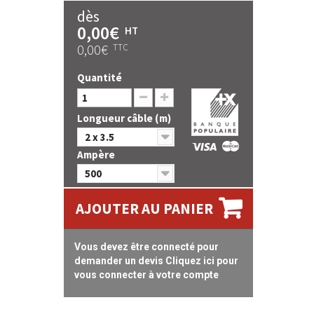
dès
0,00€
HT
0,00€
TTC
Quantité
Longueur câble (m)
2 x 3.5
Ampère
500
AJOUTER AU PANIER
Vous devez être connecté pour
demander un devis Cliquez ici pour
vous connecter à votre compte