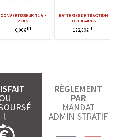
CONVERTISSEUR 12 V -
BATTERIES DE TRACTION
PACK 2 
220 V
TUBULAIRES
110
HT
HT
0,00€
132,00€
8
ISFAIT
RÈGLEMENT
OU
PAR
BOURSÉ
MANDAT
!
ADMINISTRATIF