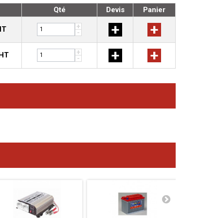
Qté
Devis
Panier
+
+
+
HT
-
+
+
+
 HT
-