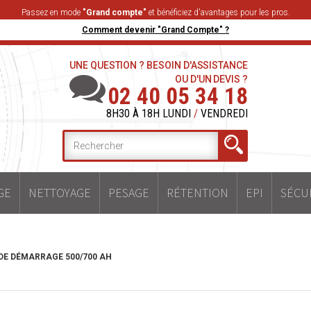
Passez en mode
"Grand compte"
et bénéficiez d'avantages pour les pros.
Comment devenir "Grand Compte" ?
UNE QUESTION ? BESOIN D'ASSISTANCE
OU D'UN DEVIS ?
02 40 05 34 18
8H30 À 18H LUNDI
/
VENDREDI
GE
NETTOYAGE
PESAGE
RÉTENTION
EPI
SÉCU
DE DÉMARRAGE 500/700 AH