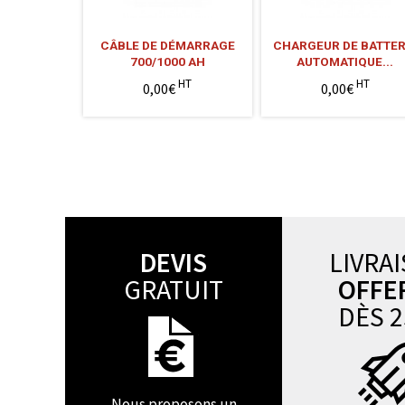
CÂBLE DE DÉMARRAGE
CHARGEUR DE BATTER
700/1000 AH
AUTOMATIQUE...
HT
HT
0,00€
0,00€
DEVIS
LIVRA
GRATUIT
OFFE
DÈS 2
Nous proposons un