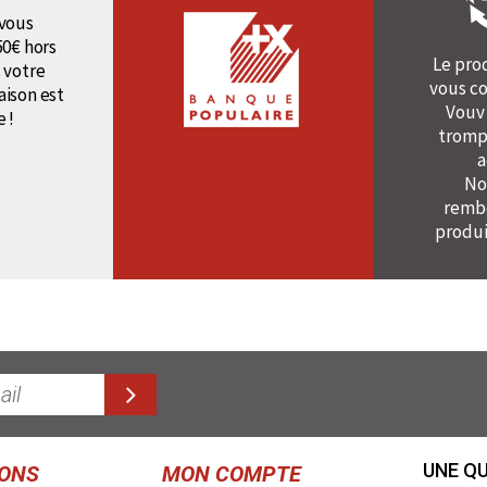
vous
50€ hors
Le pro
 votre
vous co
raison est
Vouv
e !
tromp
a
No
rembo
produi
UNE QU
IONS
MON COMPTE