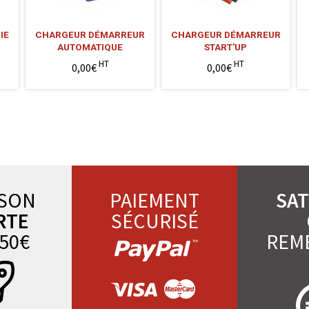
IE
CHARGEUR DÉMARREUR
CHARGEUR DÉMARREUR
AUTOMATIQUE
START'UP
HT
HT
0,00€
0,00€
ISON
PAIEMENT
SAT
RTE
SÉCURISÉ
50€
REM