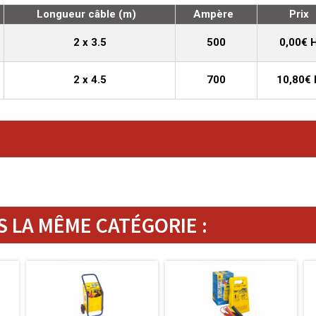
Longueur câble (m)
Ampère
Prix
2 x 3.5
500
0,00€ 
2 x 4.5
700
10,80€
 LA MÊME CATÉGORIE :