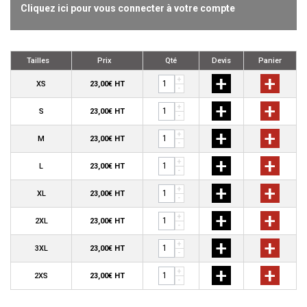
Cliquez ici pour vous connecter à votre compte
Tailles
Prix
Qté
Devis
Panier
+
+
+
XS
23,00€ HT
-
+
+
+
S
23,00€ HT
-
+
+
+
M
23,00€ HT
-
+
+
+
L
23,00€ HT
-
+
+
+
XL
23,00€ HT
-
+
+
+
2XL
23,00€ HT
-
+
+
+
3XL
23,00€ HT
-
+
+
+
2XS
23,00€ HT
-