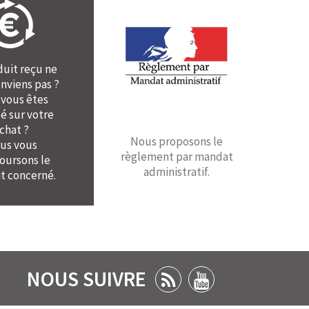
duit reçu ne
nviens pas ?
 vous êtes
é sur votre
chat ?
Nous proposons le
us vous
règlement par mandat
ursons le
administratif.
t concerné.
NOUS SUIVRE