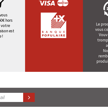
vous
50€ hors
Le pro
 votre
vous co
raison est
Vouv
e !
tromp
a
No
rembo
produi