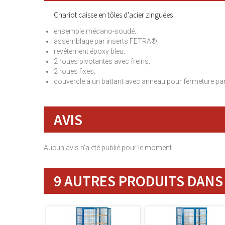
Chariot caisse en tôles d'acier zinguées :
ensemble mécano-soudé;
assemblage par inserts FETRA®;
revêtement époxy bleu;
2 roues pivotantes avec freins;
2 roues fixes;
couvercle à un battant avec anneau pour fermeture par c
AVIS
Aucun avis n'a été publié pour le moment.
9 AUTRES PRODUITS DANS 