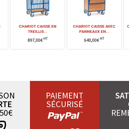
R
CHARIOT CAISSE EN
CHARIOT CAISSE AVEC
TREILLIS...
PANNEAUX EN...
HT
HT
897,00€
640,00€
ISON
PAIEMENT
SAT
RTE
SÉCURISÉ
50€
REM