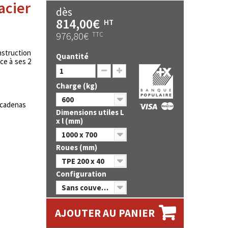
acier
dès
814,00€
HT
976,80€
TTC
nstruction
Quantité
ce à ses 2
Charge (kg)
600
 cadenas
Dimensions utiles L
x l (mm)
1000 x 700
Roues (mm)
TPE 200 x 40
Configuration
Sans couvercle
AJOUTER AU PANIER