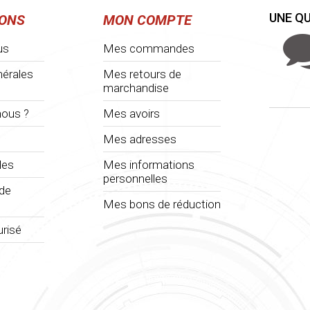
UNE QU
IONS
MON COMPTE
us
Mes commandes
nérales
Mes retours de
marchandise
ous ?
Mes avoirs
Mes adresses
les
Mes informations
personnelles
 de
Mes bons de réduction
risé