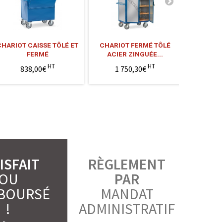
CHARIOT CAISSE TÔLÉ ET
CHARIOT FERMÉ TÔLÉ
CHARIO
FERMÉ
ACIER ZINGUÉE...
ALUM
HT
HT
838,00€
1 750,30€
1 
ISFAIT
RÈGLEMENT
OU
PAR
BOURSÉ
MANDAT
!
ADMINISTRATIF