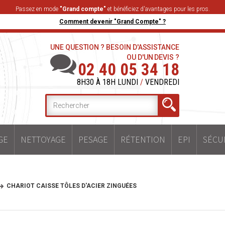
Passez en mode
"Grand compte"
et bénéficiez d'avantages pour les pros.
Comment devenir "Grand Compte" ?
UNE QUESTION ? BESOIN D'ASSISTANCE
OU D'UN DEVIS ?
02 40 05 34 18
8H30 À 18H LUNDI
/
VENDREDI
GE
NETTOYAGE
PESAGE
RÉTENTION
EPI
SÉCU
CHARIOT CAISSE TÔLES D'ACIER ZINGUÉES