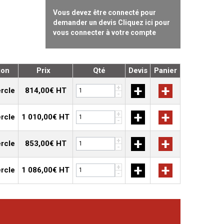
Vous devez être connecté pour
demander un devis Cliquez ici pour
vous connecter à votre compte
ion
Prix
Qté
Devis
Panier
+
+
+
rcle
814,00€ HT
-
+
+
+
rcle
1 010,00€ HT
-
+
+
+
rcle
853,00€ HT
-
+
+
+
rcle
1 086,00€ HT
-